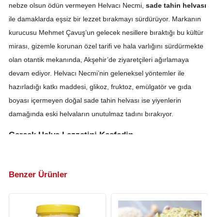
nebze olsun ödün vermeyen Helvacı Necmi,
sade tahin helvası
ile damaklarda eşsiz bir lezzet bırakmayı sürdürüyor. Markanın
kurucusu Mehmet Çavuş’un gelecek nesillere bıraktığı bu kültür
mirası, gizemle korunan özel tarifi ve hala varlığını sürdürmekte
olan otantik mekanında, Akşehir’de ziyaretçileri ağırlamaya
devam ediyor. Helvacı Necmi’nin geleneksel yöntemler ile
hazırladığı katkı maddesi, glikoz, fruktoz, emülgatör ve gıda
boyası içermeyen doğal sade tahin helvası ise yiyenlerin
damağında eski helvaların unutulmaz tadını bırakıyor.
Gerçek Helva Lezzetini Keşfedin
Helvacı Necmi doğal sade tahin helvası yaparken öncelikle
susam tanelerini geleneksel yöntemlerle öğüterek akışkan
Benzer Ürünler
Yorum Yap
kıvamlı doğal tahin elde ediyor. Daha sonrasında geleneksel
üretim ilkelerini izleyerek bu tahinden tahin helvası yapıyor.
Tamamen doğal gıda malzemeleri ve geleneksel tarifiyle
sad