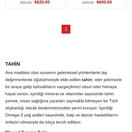
₺620.00
₺600.00
₺650.00
₺650.00
1
TAHİN
Ana maddesi olan susamın geleneksel yöntemlerle taş
değirmenlerde öğütülmesiyle elde edilen
tahin
; ister pekmezle
bir araya gelip kahvaltıların vazgeçilmezi olsun ister helvaya
hayat versin, içerdiği mineral ve vitaminler sayesinde tahin
yemek, insan sağlığına yararları saymakla bitmeyen bir Türk
alışkanlığı olarak beslenmemizdeki yerini koruyor. İçerdiği
Omega-3 yağ asitleri sayesinde, kalp ve damar hastalıklarını
önleyici olmasıyla da sıkça tercih ediliyor.