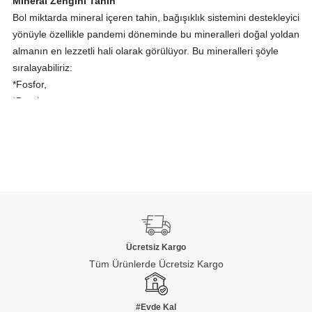
Mineral Zengini Tahin
Bol miktarda mineral içeren tahin, bağışıklık sistemini destekleyici
yönüyle özellikle pandemi döneminde bu mineralleri doğal yoldan
almanın en lezzetli hali olarak görülüyor. Bu mineralleri şöyle
sıralayabiliriz:
*Fosfor,
*Demir,
*Kalsiyum,
*Selenyum,
*Magnezyum,
*Potasyum.
İçerdiği Omega-3 yağ asitleri sayesinde, iltihaplanmalara bağlı
kardiovasküler hastalıkları önleyerek kalbi koruyan tahin,
karaciğer detoksu için büyük önem taşıyan metiyonin maddesini
de barındırıyor.
Ücretsiz Kargo
Vitaminlerin yarattığı mucizeler
Tüm Ürünlerde Ücretsiz Kargo
Tahinin içerdiği B-15 ve E vitaminin vücuda sağladığı yararların
başında, antioksidan özellikleri geliyor. E vitamini aynı zamanda
#Evde Kal
cilt ve göz sağlığı açısından önem taşırken, tahinde bulunan